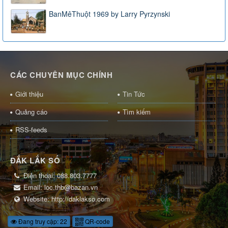
BanMêThuột 1969 by Larry Pyrzynski
CÁC CHUYÊN MỤC CHÍNH
Giới thiệu
Tin Tức
Quảng cáo
Tìm kiếm
RSS-feeds
ĐẮK LẮK SỐ
Điện thoại:
088.803.7777
Email:
loc.thb@bazan.vn
Website:
http://daklakso.com
Đang truy cập: 22
QR-code