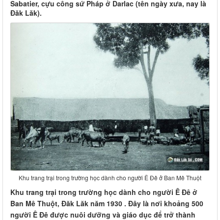
Sabatier, cựu công sứ Pháp ở Darlac (tên ngày xưa, nay là
Đăk Lăk).
Khu trang trại trong trường học dành cho người Ê Đê ở Ban Mê Thuột
Khu trang trại trong trường học dành cho người Ê Đê ở
Ban Mê Thuột, Đăk Lăk năm 1930 . Đây là nơi khoảng 500
người Ê Đê được nuôi dưỡng và giáo dục để trở thành