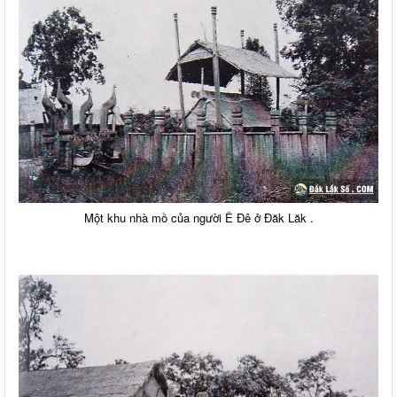
Một khu nhà mồ của người Ê Đê ở Đăk Lăk .