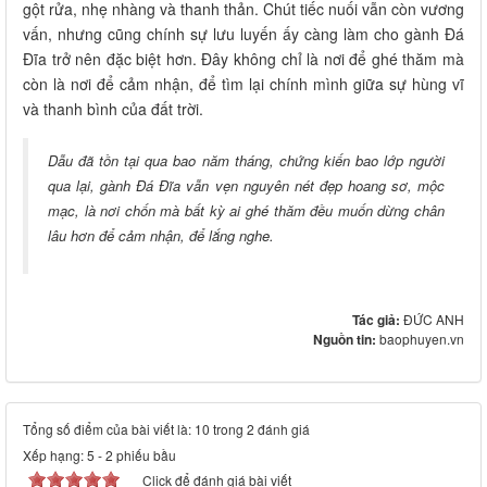
gột rửa, nhẹ nhàng và thanh thản. Chút tiếc nuối vẫn còn vương
vấn, nhưng cũng chính sự lưu luyến ấy càng làm cho gành Đá
Đĩa trở nên đặc biệt hơn. Đây không chỉ là nơi để ghé thăm mà
còn là nơi để cảm nhận, để tìm lại chính mình giữa sự hùng vĩ
và thanh bình của đất trời.
Dẫu đã tồn tại qua bao năm tháng, chứng kiến bao lớp người
qua lại, gành Đá Đĩa vẫn vẹn nguyên nét đẹp hoang sơ, mộc
mạc, là nơi chốn mà bất kỳ ai ghé thăm đều muốn dừng chân
lâu hơn để cảm nhận, để lắng nghe.
Tác giả:
ĐỨC ANH
Nguồn tin:
baophuyen.vn
Tổng số điểm của bài viết là: 10 trong 2 đánh giá
Xếp hạng:
5
-
2
phiếu bầu
Click để đánh giá bài viết