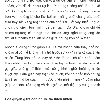
trời còn chưa chiếu gắt, chỉ vừa đủ để làm ấm lòng người lữ
khách, vừa đủ để chiếu rọi lên từng ngọn sóng nhỏ lăn tăn vỗ
bờ. Đó cũng là lúc mà vẻ đẹp tự nhiên của vùng đất này hiện ra
trọn vẹn, không bị che lấp bởi ánh nắng chói chang của buổi
trưa hay sắc vàng nhạt nhòa của chiều tà. Bởi vậy, nhiều người
chọn thời điểm bình minh để đến gành Đá Đĩa, không chỉ để
chiêm ngưỡng cảnh đẹp, mà còn để lắng nghe tiếng lòng, để
tìm lại sự thanh thản, an nhiên giữa những bộn bề lo toan.
Không ai đứng trước gành Đá Đĩa mà không cảm thấy nhỏ bé,
không ai có thể không trầm trồ trước sự kỳ vĩ và lạ kỳ của thiên
nhiên. Từng khối đá nơi đây như thể là kết tinh của ngàn năm
thiên nhiên tạo tác, như có một bàn tay vô hình nào đó xếp đặt,
gọt giũa chúng trở thành một công trình nghệ thuật tự nhiên
tuyệt mỹ. Cảm giác này thật khó quên, bởi nó nhắc nhở chúng
ta về sự nhỏ bé của mình trước thiên nhiên hùng vĩ, cũng như
giúp ta thêm trân trọng vẻ đẹp giản dị mà diệu kỳ xung quanh
mình.
Hòa quyện giữa con người và thiên nhiên