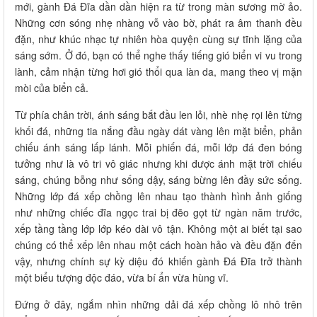
mới, gành Đá Đĩa dần dần hiện ra từ trong màn sương mờ ảo.
Những cơn sóng nhẹ nhàng vỗ vào bờ, phát ra âm thanh đều
đặn, như khúc nhạc tự nhiên hòa quyện cùng sự tĩnh lặng của
sáng sớm. Ở đó, bạn có thể nghe thấy tiếng gió biển vi vu trong
lành, cảm nhận từng hơi gió thổi qua làn da, mang theo vị mặn
mòi của biển cả.
Từ phía chân trời, ánh sáng bắt đầu len lỏi, nhè nhẹ rọi lên từng
khối đá, những tia nắng đầu ngày dát vàng lên mặt biển, phản
chiếu ánh sáng lấp lánh. Mỗi phiến đá, mỗi lớp đá đen bóng
tưởng như là vô tri vô giác nhưng khi được ánh mặt trời chiếu
sáng, chúng bỗng như sống dậy, sáng bừng lên đầy sức sống.
Những lớp đá xếp chồng lên nhau tạo thành hình ảnh giống
như những chiếc đĩa ngọc trai bị đẽo gọt từ ngàn năm trước,
xếp tầng tầng lớp lớp kéo dài vô tận. Không một ai biết tại sao
chúng có thể xếp lên nhau một cách hoàn hảo và đều đặn đến
vậy, nhưng chính sự kỳ diệu đó khiến gành Đá Đĩa trở thành
một biểu tượng độc đáo, vừa bí ẩn vừa hùng vĩ.
Đứng ở đây, ngắm nhìn những dải đá xếp chồng lô nhô trên