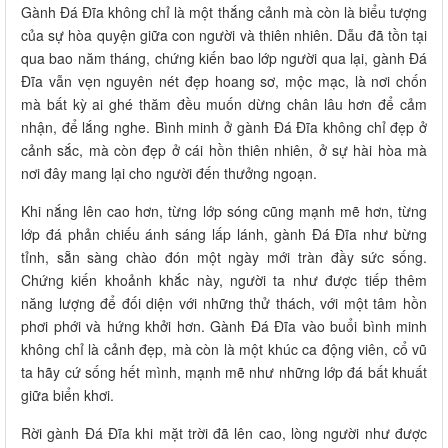
Gành Đá Đĩa không chỉ là một thắng cảnh mà còn là biểu tượng
của sự hòa quyện giữa con người và thiên nhiên. Dẫu đã tồn tại
qua bao năm tháng, chứng kiến bao lớp người qua lại, gành Đá
Đĩa vẫn vẹn nguyên nét đẹp hoang sơ, mộc mạc, là nơi chốn
mà bất kỳ ai ghé thăm đều muốn dừng chân lâu hơn để cảm
nhận, để lắng nghe. Bình minh ở gành Đá Đĩa không chỉ đẹp ở
cảnh sắc, mà còn đẹp ở cái hồn thiên nhiên, ở sự hài hòa mà
nơi đây mang lại cho người đến thưởng ngoạn.
Khi nắng lên cao hơn, từng lớp sóng cũng mạnh mẽ hơn, từng
lớp đá phản chiếu ánh sáng lấp lánh, gành Đá Đĩa như bừng
tỉnh, sẵn sàng chào đón một ngày mới tràn đầy sức sống.
Chứng kiến khoảnh khắc này, người ta như được tiếp thêm
năng lượng để đối diện với những thử thách, với một tâm hồn
phơi phới và hứng khởi hơn. Gành Đá Đĩa vào buổi bình minh
không chỉ là cảnh đẹp, mà còn là một khúc ca động viên, cổ vũ
ta hãy cứ sống hết mình, mạnh mẽ như những lớp đá bất khuất
giữa biển khơi.
Rời gành Đá Đĩa khi mặt trời đã lên cao, lòng người như được