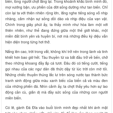
biển, lòng người chợt lắng lại. Trong khoảnh khắc bình minh đó,
mọi vướng bận, ưu phiền của đời sống dường như tan biến. Chỉ
còn lại ta với thiên nhiên rộng lớn, lắng nghe tiếng sóng vỗ nhịp
nhàng, cảm nhận sự sống dồi dào và nhịp điệu của vạn vật.
Chính trong giây phút ấy, ta thấy mình như hòa làm một với
thiên nhiên, như thể đang đứng giữa một thế giới khác, một
miền đất bình yên và huyền bí, nơi mà những điều kỳ diệu vẫn
hiện diện trong từng hơi thở.
Nắng lên cao, trời trong vắt, không khí trở nên trong lành và tinh
khiết hơn bao giờ hết. Tàu thuyền từ xa bắt đầu trở về bến, chở
theo những khoang đầy ắp cá tươi. Đâu đó có tiếng cười, tiếng
gọi nhau của các ngư dân đã thức dậy từ lúc trời còn mờ tối.
Những chiếc thuyền thúng lắc lư trên sóng nước tạo thành bức
tranh sinh động giữa màu xanh biếc của biển cả và màu đen
của những phiến đá. Nhìn cảnh ấy, ta chợt thấy yêu hơn sự lao
động cần cù, giản dị mà đầy sức sống của những con người
miền biển.
Có lẽ, gành Đá Đĩa vào buổi bình minh đẹp nhất khi ánh mặt