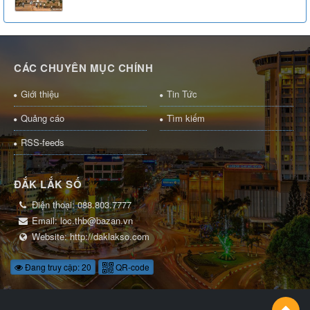
CÁC CHUYÊN MỤC CHÍNH
Giới thiệu
Tin Tức
Quảng cáo
Tìm kiếm
RSS-feeds
ĐẮK LẮK SỐ
Điện thoại:
088.803.7777
Email:
loc.thb@bazan.vn
Website:
http://daklakso.com
Đang truy cập: 20
QR-code