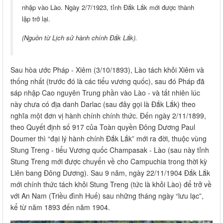
nhập vào Lào. Ngày 2/7/1923, tỉnh Đắk Lắk mới được thành
lập trở lại.
(Nguồn từ Lịch sử hành chính Đắk Lắk).
Sau hòa ước Pháp - Xiêm (3/10/1893), Lào tách khỏi Xiêm và
thống nhất (trước đó là các tiểu vương quốc), sau đó Pháp đã
sáp nhập Cao nguyên Trung phần vào Lào - và tất nhiên lúc
này chưa có địa danh Darlac (sau đây gọi là Đắk Lắk) theo
nghĩa một đơn vị hành chính chính thức. Đến ngày 2/11/1899,
theo Quyết định số 917 của Toàn quyền Đông Dương Paul
Doumer thì “đại lý hành chính Đắk Lắk” mới ra đời, thuộc vùng
Stung Treng - tiểu Vương quốc Champasak - Lào (sau này tỉnh
Stung Treng mới được chuyển về cho Campuchia trong thời kỳ
Liên bang Đông Dương). Sau 9 năm, ngày 22/11/1904 Đắk Lắk
mới chính thức tách khỏi Stung Treng (tức là khỏi Lào) để trở về
với An Nam (Triều đình Huế) sau những tháng ngày “lưu lạc”,
kể từ năm 1893 đến năm 1904.