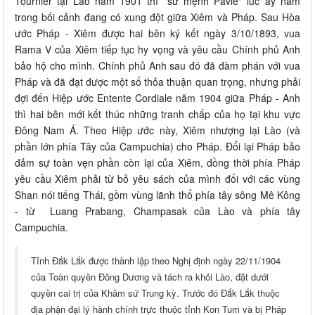
Tournier tại Lào năm 1901 thì "sứ mệnh Pavie" lúc ấy nằm
trong bối cảnh đang có xung đột giữa Xiêm và Pháp. Sau Hòa
ước Pháp - Xiêm được hai bên ký kết ngày 3/10/1893, vua
Rama V của Xiêm tiếp tục hy vọng và yêu cầu Chính phủ Anh
bảo hộ cho mình. Chính phủ Anh sau đó đã đàm phán với vua
Pháp và đã đạt được một số thỏa thuận quan trọng, nhưng phải
đợi đến Hiệp ước Entente Cordiale năm 1904 giữa Pháp - Anh
thì hai bên mới kết thúc những tranh chấp của họ tại khu vực
Đông Nam Á. Theo Hiệp ước này, Xiêm nhượng lại Lào (và
phần lớn phía Tây của Campuchia) cho Pháp. Đổi lại Pháp bảo
đảm sự toàn vẹn phần còn lại của Xiêm, đồng thời phía Pháp
yêu cầu Xiêm phải từ bỏ yêu sách của mình đối với các vùng
Shan nói tiếng Thái, gồm vùng lãnh thổ phía tây sông Mê Kông
- từ Luang Prabang, Champasak của Lào và phía tây
Campuchia.
Tỉnh Đắk Lắk được thành lập theo Nghị định ngày 22/11/1904
của Toàn quyền Đông Dương và tách ra khỏi Lào, đặt dưới
quyền cai trị của Khâm sứ Trung kỳ. Trước đó Đắk Lắk thuộc
địa phận đại lý hành chính trực thuộc tỉnh Kon Tum và bị Pháp