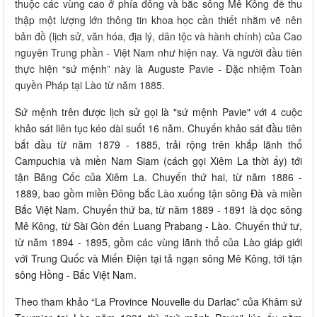
thuộc các vùng cao ở phía đông và bắc sông Mê Kông để thu
thập một lượng lớn thông tin khoa học cần thiết nhằm vẽ nên
bản đồ (lịch sử, văn hóa, địa lý, dân tộc và hành chính) của Cao
nguyên Trung phần - Việt Nam như hiện nay. Và người đầu tiên
thực hiện “sứ mệnh” này là Auguste Pavie - Đặc nhiệm Toàn
quyền Pháp tại Lào từ năm 1885.
Sứ mệnh trên được lịch sử gọi là "sứ mệnh Pavie" với 4 cuộc
khảo sát liên tục kéo dài suốt 16 năm. Chuyến khảo sát đầu tiên
bắt đầu từ năm 1879 - 1885, trải rộng trên khắp lãnh thổ
Campuchia và miền Nam Siam (cách gọi Xiêm La thời ấy) tới
tận Băng Cốc của Xiêm La. Chuyến thứ hai, từ năm 1886 -
1889, bao gồm miền Đông bắc Lào xuống tận sông Đà và miền
Bắc Việt Nam. Chuyến thứ ba, từ năm 1889 - 1891 là dọc sông
Mê Kông, từ Sài Gòn đến Luang Prabang - Lào. Chuyến thứ tư,
từ năm 1894 - 1895, gồm các vùng lãnh thổ của Lào giáp giới
với Trung Quốc và Miến Điện tại tả ngạn sông Mê Kông, tới tận
sông Hồng - Bắc Việt Nam.
Theo tham khảo “La Province Nouvelle du Darlac” của Khâm sứ