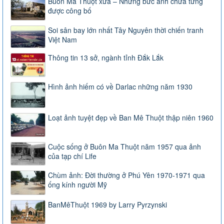
Buôn Ma Thuột xưa – Những bức ảnh chưa từng
được công bố
Soi sân bay lớn nhất Tây Nguyên thời chiến tranh
Việt Nam
Thông tin 13 sở, ngành tỉnh Đắk Lắk
Hình ảnh hiếm có về Darlac những năm 1930
Loạt ảnh tuyệt đẹp về Ban Mê Thuột thập niên 1960
Cuộc sống ở Buôn Ma Thuột năm 1957 qua ảnh
của tạp chí Life
Chùm ảnh: Đời thường ở Phú Yên 1970-1971 qua
ống kính người Mỹ
BanMêThuột 1969 by Larry Pyrzynski