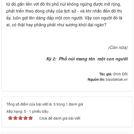
từ đó gắn liền với đô thị phố núi không ngừng được mở rộng,
phát triển theo dòng chảy của lịch sử - và khi nhắc đến đô thị
ấy, luôn gợi lên dáng dấp một con người. Vậy con người đó là
ai, có thật hay phảng phất như sương khói đại ngàn?
(Còn nữa)
Kỳ 2: Phố núi mang tên một con người
Tác giả:
Đình Đối
Nguồn tin:
baodaklak.vn
Tổng số điểm của bài viết là: 5 trong 1 đánh giá
Xếp hạng:
5
-
1
phiếu bầu
Click để đánh giá bài viết