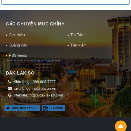
CÁC CHUYÊN MỤC CHÍNH
Giới thiệu
Tin Tức
Quảng cáo
Tìm kiếm
RSS-feeds
ĐẮK LẮK SỐ
Điện thoại:
088.803.7777
Email:
loc.thb@bazan.vn
Website:
http://daklakso.com
Đang truy cập: 20
QR-code